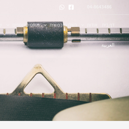
ילוג
04-8643486
תוכן
דף בית
אודות
רשלנות רפואית
תחומים נוספים
ש
العربية